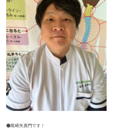
●尾崎矢真門です！