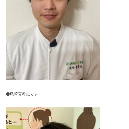
●尾崎真希志です！